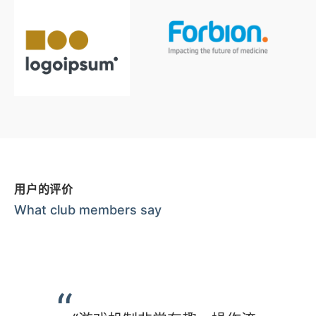
用户的评价
What club members say