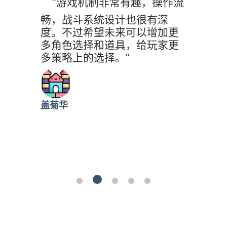
“游戏机制非常有趣，操作流
畅，战斗系统设计也很有深
度。不过希望未来可以增加更
多角色选择和道具，给玩家更
多策略上的选择。”
盖菊华