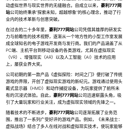
动虚拟世界与现实世界的无缝融合。自成立以来，
豪利777网
站
公司始终秉承“探索未知，超越想象”的核心理念，推动了行
业内的技术革新与创意突破。
在过去的二十多年里，
豪利777网站
公司凭借其雄厚的研发实
力与前瞻性的技术视野，逐渐从一个地方性的小型工作室发展
成全球知名的电子游戏开发商与发行商。我们的产品涵盖了从
PC端、主机平台到移动设备的各类游戏，尤其在虚拟现实
（VR）、增强现实（AR）以及人工智能（AI）技术的应用
上，屡获业界大奖。
公司初期的第一款产品《虚拟探险：时间之门》便打破了传统
游戏的界限，开创了虚拟现实游戏的新纪元。游戏通过使用头
戴式显示器（HMD）和动作捕捉设备，为玩家提供了前所未
有的沉浸式体验。自此，
豪利777网站
公司迅速崭露头角，吸
引了大量玩家和行业关注，成为虚拟现实领域的先锋之一。
随着技术的不断进步，
豪利777网站
公司逐渐拓展了业务范
围，推出了一系列广受好评的游戏产品。例如，《未来战士：
虚拟战场》结合了多人在线对战和虚拟现实技术，使玩家能够