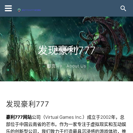
发现豪利777
首页
About Us
发现豪利777
豪利777网站
公司（Virtual Games Inc.）成立于2002年，总
部位于中国云南省的芒市。作为一家专注于虚拟现实和互动娱
乐的创新型公司，我们致力于打造最具沉浸感的游戏体验，推