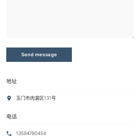
Send message
地址
玉门市肉漏区131号
电话
13594780454