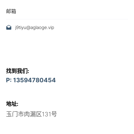
邮箱
j9tiyu@aglaoge.vip
找到我们:
P: 13594780454
地址:
玉门市肉漏区131号