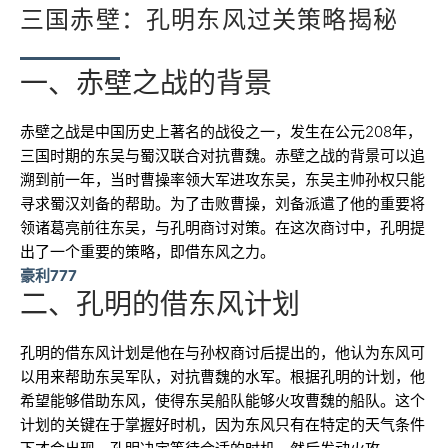
三国赤壁：孔明东风过关策略揭秘
一、赤壁之战的背景
赤壁之战是中国历史上著名的战役之一，发生在公元208年，
三国时期的东吴与蜀汉联合对抗曹魏。赤壁之战的背景可以追
溯到前一年，当时曹操率领大军进攻东吴，东吴主帅孙权只能
寻求蜀汉刘备的帮助。为了击败曹操，刘备派遣了他的重要将
领诸葛亮前往东吴，与孔明商讨对策。在这次商讨中，孔明提
出了一个重要的策略，即借东风之力。
豪利777
二、孔明的借东风计划
孔明的借东风计划是他在与孙权商讨后提出的，他认为东风可
以用来帮助东吴军队，对抗曹魏的水军。根据孔明的计划，他
希望能够借助东风，使得东吴船队能够火攻曹魏的船队。这个
计划的关键在于掌握好时机，因为东风只有在特定的天气条件