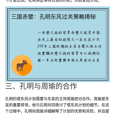
下才会出现。孔明决定等待合适的时机，然后发动火攻。
三、孔明与周瑜的合作
孔明的借东风计划需要与东吴的主帅周瑜密切合作。周瑜是东
吴的重要将领，他与孔明共同商讨了借东风计划的细节。在这
个过程中，孔明向周瑜详细解释了计划的优势和风险，并且提