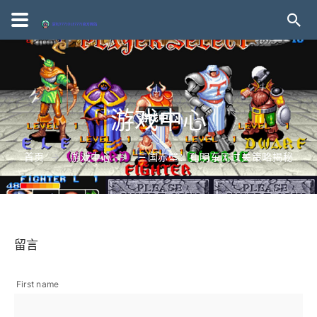
游戏中心
首页
游戏中心
三国赤壁：孔明东风过关策略揭秘
留言
First name