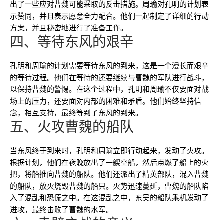
出了一些应对曹魏可能采取的反击措施。周瑜对孔明的计划表
示赞同，并且表示愿意全力配合。他们一起制定了详细的行动
方案，并且秘密地进行了准备工作。
四、等待东风的艰辛
孔明和周瑜的计划需要等待东风的到来，这是一个漫长而艰辛
的等待过程。他们在等待的还要继续与曹魏的军队进行战斗，
以保持曹魏的警惕。在这个过程中，孔明和周瑜不仅要面对战
场上的压力，还要面对内部的困难和矛盾。他们始终坚持信
念，相互支持，最终等到了东风的到来。
五、火攻曹魏的船队
当东风终于到来时，孔明和周瑜立即行动起来，发动了火攻。
根据计划，他们在夜晚放出了一艘空船，然后点燃了船上的火
把，将船推向曹魏的船队。他们还派出了精英部队，混入曹魏
的船队，放火烧毁曹魏的船只。火势迅速蔓延，曹魏的船队陷
入了混乱和恐慌之中。在这混乱之中，东吴的船队乘机发动了
进攻，最终击败了曹魏的水军。