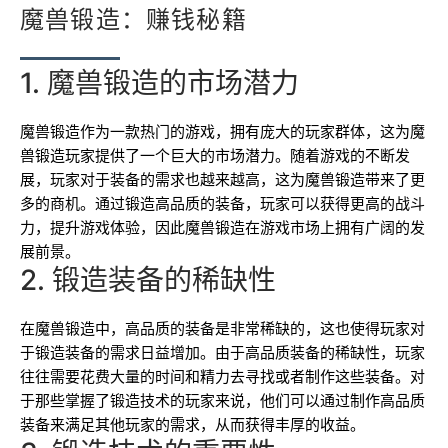
魔兽锻造：赚钱秘籍
1. 魔兽锻造的市场潜力
魔兽锻造作为一款热门的游戏，拥有庞大的玩家群体，这为魔
兽锻造玩家提供了一个巨大的市场潜力。随着游戏的不断发
展，玩家对于装备的需求也越来越高，这为魔兽锻造带来了更
多的商机。通过锻造高品质的装备，玩家可以获得更高的战斗
力，提升游戏体验，因此魔兽锻造在游戏市场上拥有广阔的发
展前景。
2. 锻造装备的稀缺性
在魔兽锻造中，高品质的装备是非常稀缺的，这也使得玩家对
于锻造装备的需求日益增加。由于高品质装备的稀缺性，玩家
往往需要花费大量的时间和精力去寻找或者制作这些装备。对
于那些掌握了锻造技术的玩家来说，他们可以通过制作高品质
装备来满足其他玩家的需求，从而获得丰厚的收益。