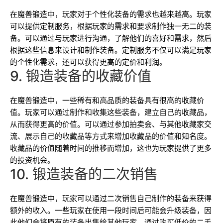
在魔兽锻造中，玩家对于个性化装备的需求也越来越高。玩家
可以提供定制服务，根据玩家的需求和要求制作独一无二的装
备。可以通过与玩家进行沟通，了解他们的喜好和需求，然后
根据这些信息来设计和制作装备。定制服务不仅可以满足玩家
的个性化需求，还可以获得更高的定价和利润。
9. 锻造装备的收藏价值
在魔兽锻造中，一些稀有和高品质的装备具有很高的收藏价
值。玩家可以通过制作和收集这些装备，建立自己的收藏品，
从而获得更高的价值。可以通过参加拍卖会、与其他收藏家交
流、展示自己的收藏品等方式来增加收藏品的价值和知名度。
收藏品的价值随着时间的推移而增加，这也为玩家提供了更多
的投资机会。
10. 锻造装备的二次销售
在魔兽锻造中，玩家可以通过二次销售自己制作的装备来获得
额外的收入。一些玩家在使用一段时间后可能会升级装备，因
此他们会将原有的装备出售给其他玩家。通过购买低价的二手