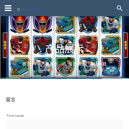
产品展示
首页
产品展示
魔兽锻造：赚钱秘籍
留言
First name