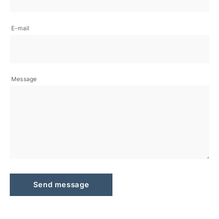
E-mail
Message
Send message