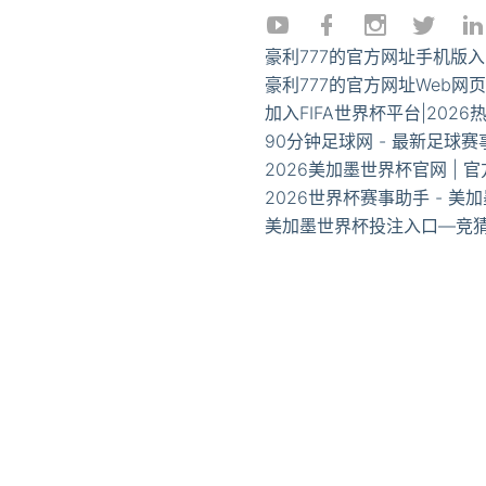
豪利777的官方网址手机版
豪利777的官方网址Web网
加入FIFA世界杯平台|202
90分钟足球网 - 最新足球
2026美加墨世界杯官网 |
2026世界杯赛事助手 - 美加墨
美加墨世界杯投注入口—竞