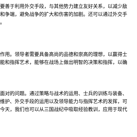
要善于利用外交手段，与其他势力建立友好关系，以减少敌
和争端，避免战争的扩大和伤害的加剧。还可以通过外交手
。
作用。领导者需要具备高尚的品德和崇高的理想，以赢得士
能和指挥艺术，能够在战场上做出明智的决策和指挥，以确
面对的问题。通过策略与战术的运用、士兵的训练与装备、
维护、外交手段的运用以及领导能力与指挥艺术的发挥，可
今天，我们也可以从三国战纪中吸取经验教训，应用于现代