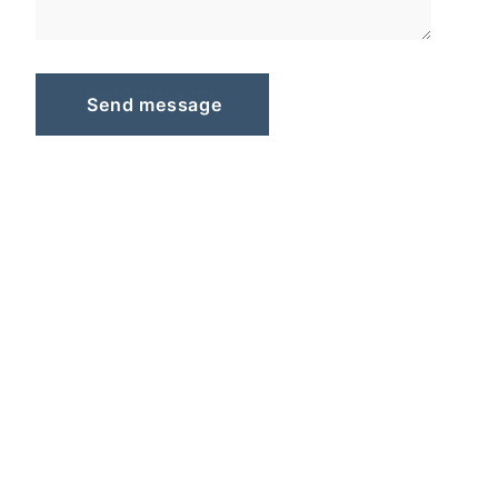
S
e
n
d
m
e
s
s
a
g
e
Send message