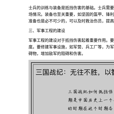
士兵的训练与装备是抵挡伤害的基础。士兵需要
场情况。装备也至关重要，如坚固的盔甲、锋利
准备也是必不可少的，可以及时救治伤员，提高
三、军事工程的建设
军事工程的建设对于抵挡伤害起着重要作用。要
度。要修建军事设施，如军营、兵工厂等，为军
碍物，增加敌军的阻碍和伤害。