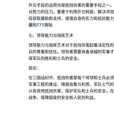
外交手段的运用也是抵挡伤害的重要手段之一。
对势力的压力。要善于利用外交斡旋，解决冲突
段获取援助和支持，增强自身的实力和抵抗能力
豪利777网站
七、领导能力与指挥艺术
领导能力与指挥艺术对于抵挡伤害起着决定性的
兵的尊重和信任。领导者需要具备卓越的军事才
保军队的胜利和士兵的安全。
结论：
在三国战纪中，抵挡伤害是每个将领和士兵必须
军事工程的建设、情报收集与利用、军队士气的
以有效地抵挡伤害，保护军队和士兵的安全。在
战争，保障国家的安全和人民的利益。