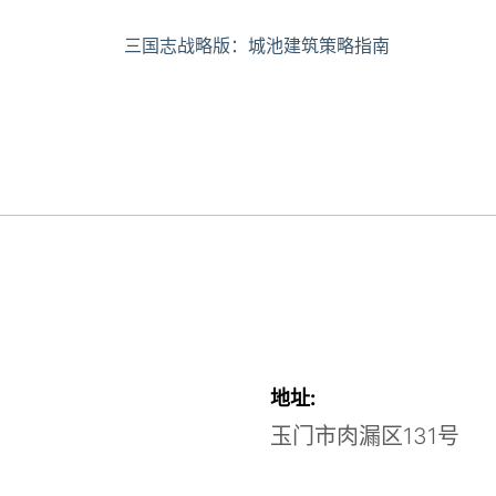
三国志战略版：城池建筑策略指南
地址:
玉门市肉漏区131号