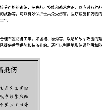
接受严格的训练，提高战斗技能和战术意识，以应对各种战
的武器等，可以有效保护士兵免受伤害。医疗设施和药物的
士气。
合理布置防御工事，如城墙、壕沟等，以增加敌军攻击的难
队提供后勤保障和装备补给。还可以利用地形建设陷阱和障